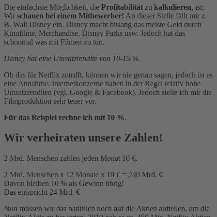
Die einfachste Möglichkeit, die
Profitabilität
zu
kalkulieren
, ist:
Wir
schauen bei einem Mitbewerber!
An dieser Stelle fällt mir z.
B. Walt Disney ein. Disney macht bislang das meiste Geld durch
Kinofilme, Merchandise, Disney Parks usw. Jedoch hat das
schonmal was mit Filmen zu tun.
Disney hat eine Umsatzrendite von 10-15 %
.
Ob das für Netflix zutrifft, können wir nie genau sagen, jedoch ist es
eine Annahme. Internetkonzerne haben in der Regel relativ hohe
Umsatzrenditen (vgl. Google & Facebook). Jedoch stelle ich mir die
Filmproduktion sehr teuer vor.
Für das Beispiel rechne ich mit 10 %
.
Wir verheiraten unsere Zahlen!
2 Mrd. Menschen zahlen jeden Monat 10 €.
2 Mrd. Menschen x 12 Monate x 10 € = 240 Mrd. €
Davon bleiben 10 % als Gewinn übrig!
Das entspricht 24 Mrd. €
Nun müssen wir das natürlich noch auf die Aktien aufteilen, um die