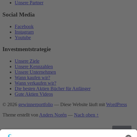
Unsere Partner
Social Media
Facebook
Instagram
Youtube
Investmentstrategie
Unsere Ziele
Unsere Kennzahlen
Unsere Unternehmen
Wann kaufen wir?
Wann verkaufen wir?
Die besten Aktien Bücher für Anfänger
Gute Aktien Videos
© 2026
gewinnerportfolio
— Diese Website läuft mit
WordPress
Theme erstellt von
Anders Norén
—
Nach oben ↑