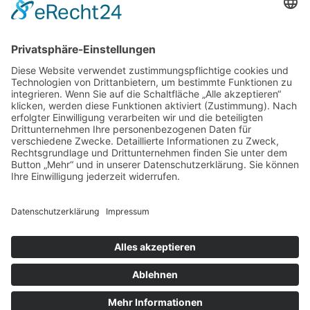
Immer noch auf der Suche nach einer
Strategie?!?
Hast du keine Lust mehr, von einer Strategie zur nächsten zu
springen? 🦘
Möchtest du einfach nur eine Strategie, die für dich funktioniert
💪, und mit der du erfolgreich dein Geld 🤑 in Aktien anlegen
kannst?
Wir haben unsere bewährte Strategie für dich auf wenigen Seiten
📖 zusammengefasst.
👇Das Beste ist du kannst sie dir
kostenlos
herunterladen👇