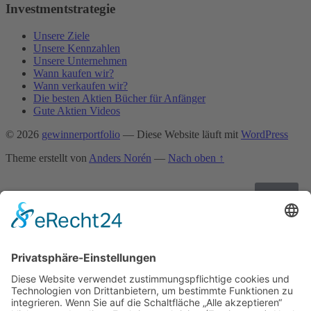
Investmentstrategie
Unsere Ziele
Unsere Kennzahlen
Unsere Unternehmen
Wann kaufen wir?
Wann verkaufen wir?
Die besten Aktien Bücher für Anfänger
Gute Aktien Videos
© 2026
gewinnerportfolio
— Diese Website läuft mit
WordPress
Theme erstellt von
Anders Norén
—
Nach oben ↑
Immer noch auf der Suche nach einer
Strategie?!?