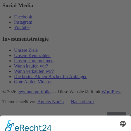
Social Media
Facebook
Instagram
Youtube
Investmentstrategie
Unsere Ziele
Unsere Kennzahlen
Unsere Unternehmen
Wann kaufen wir?
Wann verkaufen wir?
Die besten Aktien Bücher für Anfänger
Gute Aktien Videos
© 2026
gewinnerportfolio
— Diese Website läuft mit
WordPress
Theme erstellt von
Anders Norén
—
Nach oben ↑