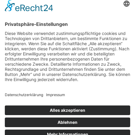
Immer noch auf der Suche nach einer
Strategie?!?
Hast du keine Lust mehr, von einer Strategie zur nächsten zu
springen? 🦘
Möchtest du einfach nur eine Strategie, die für dich funktioniert
💪, und mit der du erfolgreich dein Geld 🤑 in Aktien anlegen
kannst?
Wir haben unsere bewährte Strategie für dich auf wenigen Seiten
📖 zusammengefasst.
👇Das Beste ist du kannst sie dir
kostenlos
herunterladen👇