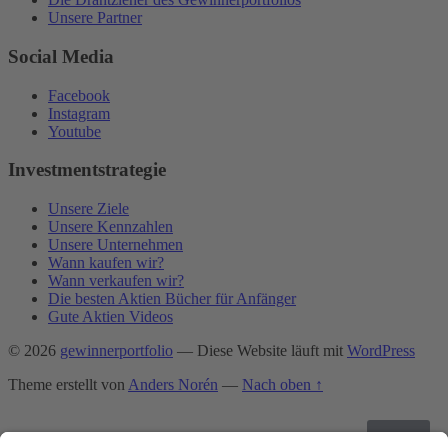
Unsere Partner
Social Media
Facebook
Instagram
Youtube
Investmentstrategie
Unsere Ziele
Unsere Kennzahlen
Unsere Unternehmen
Wann kaufen wir?
Wann verkaufen wir?
Die besten Aktien Bücher für Anfänger
Gute Aktien Videos
© 2026
gewinnerportfolio
— Diese Website läuft mit
WordPress
Theme erstellt von
Anders Norén
—
Nach oben ↑