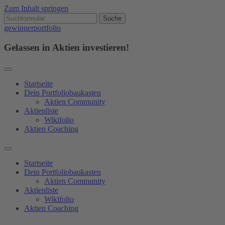
Zum Inhalt springen
Suchen
nach:
gewinnerportfolio
Gelassen in Aktien investieren!
Startseite
Dein Portfoliobaukasten
Aktien Community
Aktienliste
Wikifolio
Aktien Coaching
Suchfeld
ein-/ausblenden
Startseite
Dein Portfoliobaukasten
Aktien Community
Aktienliste
Wikifolio
Aktien Coaching