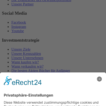
Unsere Partner
Social Media
Facebook
Instagram
Youtube
Investmentstrategie
Unsere Ziele
Unsere Kennzahlen
Unsere Unternehmen
Wann kaufen wir?
Wann verkaufen wir?
Die besten Aktien Bücher für Anfänger
Gute Aktien Videos
© 2026
gewinnerportfolio
— Diese Website läuft mit
WordPress
Theme erstellt von
Anders Norén
—
Nach oben ↑