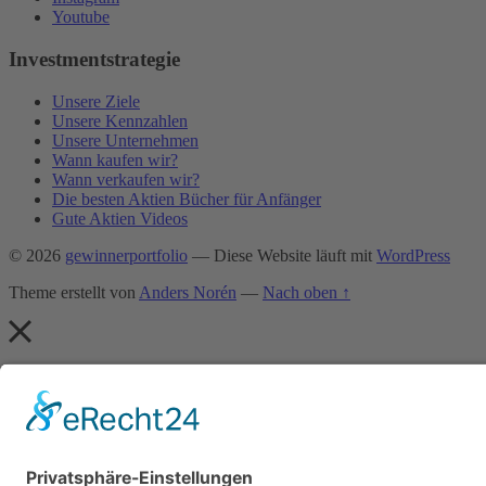
Youtube
Investmentstrategie
Unsere Ziele
Unsere Kennzahlen
Unsere Unternehmen
Wann kaufen wir?
Wann verkaufen wir?
Die besten Aktien Bücher für Anfänger
Gute Aktien Videos
© 2026
gewinnerportfolio
— Diese Website läuft mit
WordPress
Theme erstellt von
Anders Norén
—
Nach oben ↑
Immer noch auf der Suche nach einer Stra
Hast du keine Lust mehr, von einer Strategie zur nächsten zu springe
Möchtest du einfach nur eine Strategie, die für dich funktioniert 💪, 