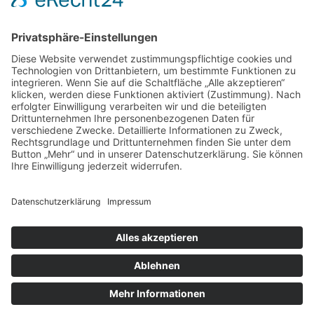
Immer noch auf der Suche nach einer
Strategie?!?
Hast du keine Lust mehr, von einer Strategie zur nächsten zu
springen? 🦘
Möchtest du einfach nur eine Strategie, die für dich funktioniert
💪, und mit der du erfolgreich dein Geld 🤑 in Aktien anlegen
kannst?
Wir haben unsere bewährte Strategie für dich auf wenigen Seiten
📖 zusammengefasst.
👇Das Beste ist du kannst sie dir
kostenlos
herunterladen👇
zum Aktien-Handbuch