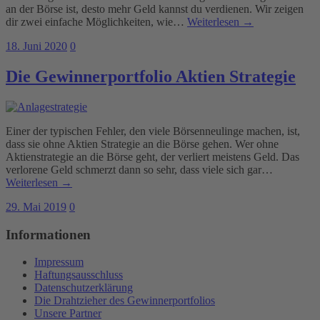
an der Börse ist, desto mehr Geld kannst du verdienen. Wir zeigen
dir zwei einfache Möglichkeiten, wie…
Weiterlesen →
18. Juni 2020
0
Die Gewinnerportfolio Aktien Strategie
Einer der typischen Fehler, den viele Börsenneulinge machen, ist,
dass sie ohne Aktien Strategie an die Börse gehen. Wer ohne
Aktienstrategie an die Börse geht, der verliert meistens Geld. Das
verlorene Geld schmerzt dann so sehr, dass viele sich gar…
Weiterlesen →
29. Mai 2019
0
Informationen
Impressum
Haftungsausschluss
Datenschutzerklärung
Die Drahtzieher des Gewinnerportfolios
Unsere Partner