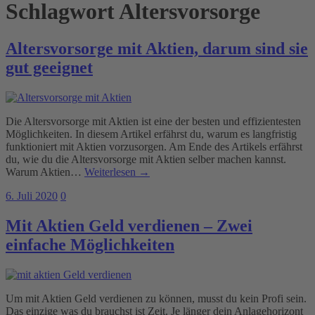
Schlagwort
Altersvorsorge
Altersvorsorge mit Aktien, darum sind sie
gut geeignet
Die Altersvorsorge mit Aktien ist eine der besten und effizientesten
Möglichkeiten. In diesem Artikel erfährst du, warum es langfristig
funktioniert mit Aktien vorzusorgen. Am Ende des Artikels erfährst
du, wie du die Altersvorsorge mit Aktien selber machen kannst.
Warum Aktien…
Weiterlesen →
6. Juli 2020
0
Mit Aktien Geld verdienen – Zwei
einfache Möglichkeiten
Um mit Aktien Geld verdienen zu können, musst du kein Profi sein.
Das einzige was du brauchst ist Zeit. Je länger dein Anlagehorizont