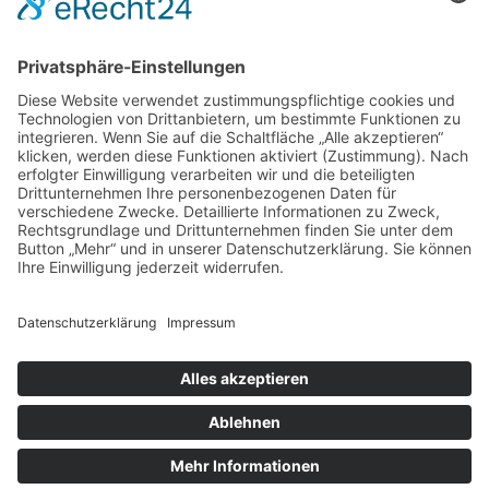
Immer noch auf der Suche nach einer
Strategie?!?
Hast du keine Lust mehr, von einer Strategie zur nächsten zu
springen? 🦘
Möchtest du einfach nur eine Strategie, die für dich funktioniert
💪, und mit der du erfolgreich dein Geld 🤑 in Aktien anlegen
kannst?
Wir haben unsere bewährte Strategie für dich auf wenigen Seiten
📖 zusammengefasst.
👇Das Beste ist du kannst sie dir
kostenlos
herunterladen👇
zum Aktien-Handbuch