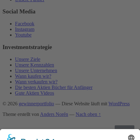
Social Media
Facebook
Instagram
Youtube
Investmentstrategie
Unsere Ziele
Unsere Kennzahlen
Unsere Unternehmen
Wann kaufen wir?
Wann verkaufen wir?
Die besten Aktien Bücher für Anfänger
Gute Aktien Videos
© 2026
gewinnerportfolio
— Diese Website läuft mit
WordPress
Theme erstellt von
Anders Norén
—
Nach oben ↑