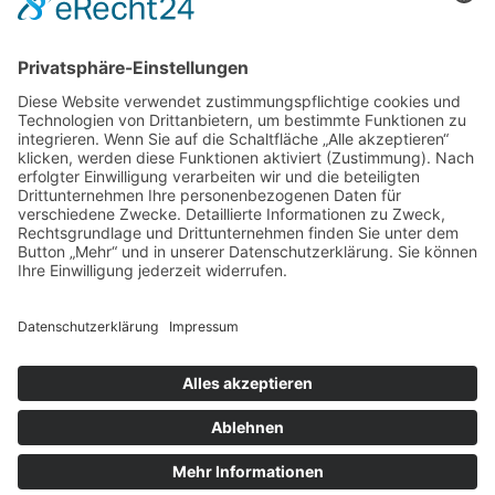
Immer noch auf der Suche nach einer
Strategie?!?
Hast du keine Lust mehr, von einer Strategie zur nächsten zu
springen? 🦘
Möchtest du einfach nur eine Strategie, die für dich funktioniert
💪, und mit der du erfolgreich dein Geld 🤑 in Aktien anlegen
kannst?
Wir haben unsere bewährte Strategie für dich auf wenigen Seiten
📖 zusammengefasst.
👇Das Beste ist du kannst sie dir
kostenlos
herunterladen👇
zum Aktien-Handbuch