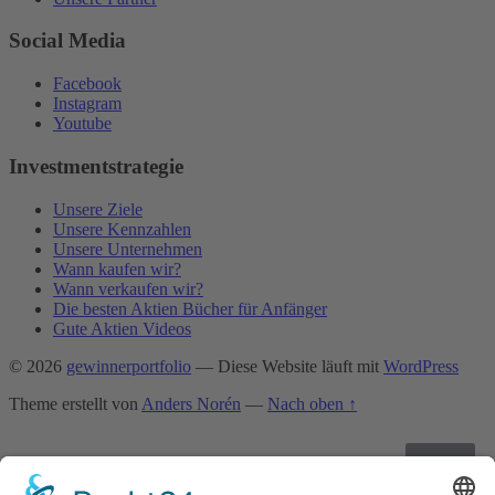
Social Media
Facebook
Instagram
Youtube
Investmentstrategie
Unsere Ziele
Unsere Kennzahlen
Unsere Unternehmen
Wann kaufen wir?
Wann verkaufen wir?
Die besten Aktien Bücher für Anfänger
Gute Aktien Videos
© 2026
gewinnerportfolio
— Diese Website läuft mit
WordPress
Theme erstellt von
Anders Norén
—
Nach oben ↑