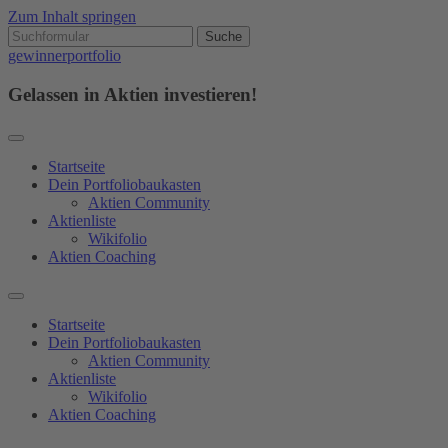
Zum Inhalt springen
Suchen
nach:
gewinnerportfolio
Gelassen in Aktien investieren!
Startseite
Dein Portfoliobaukasten
Aktien Community
Aktienliste
Wikifolio
Aktien Coaching
Suchfeld
ein-/ausblenden
Startseite
Dein Portfoliobaukasten
Aktien Community
Aktienliste
Wikifolio
Aktien Coaching