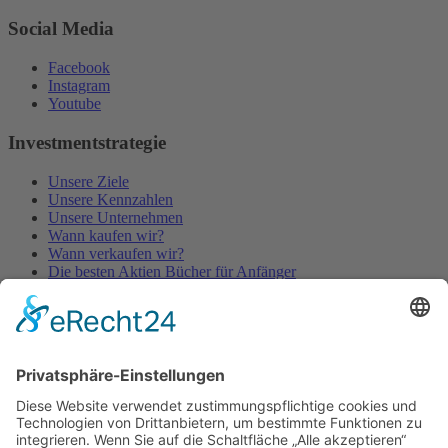
Social Media
Facebook
Instagram
Youtube
Investmentstrategie
Unsere Ziele
Unsere Kennzahlen
Unsere Unternehmen
Wann kaufen wir?
Wann verkaufen wir?
Die besten Aktien Bücher für Anfänger
Gute Aktien Videos
© 2026
gewinnerportfolio
— Diese Website läuft mit
WordPress
Theme erstellt von
Anders Norén
—
Nach oben ↑