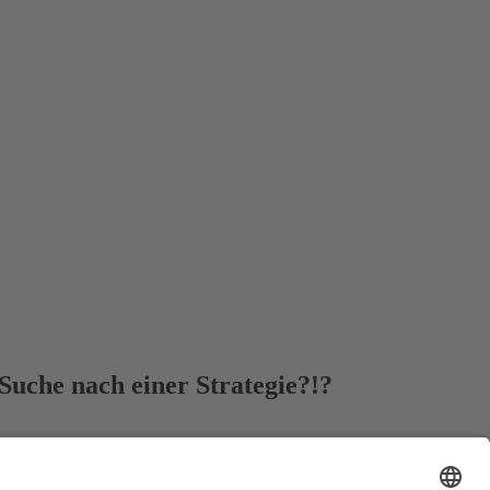
Suche nach einer Strategie?!?
r Strategie zur nächsten zu springen? 🦘
egie, die für dich funktioniert 💪, und mit der du