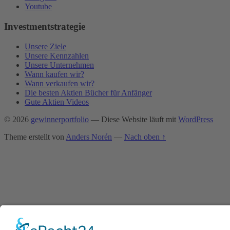
Youtube
Investmentstrategie
Unsere Ziele
Unsere Kennzahlen
Unsere Unternehmen
Wann kaufen wir?
Wann verkaufen wir?
Die besten Aktien Bücher für Anfänger
Gute Aktien Videos
© 2026
gewinnerportfolio
— Diese Website läuft mit
WordPress
Theme erstellt von
Anders Norén
—
Nach oben ↑